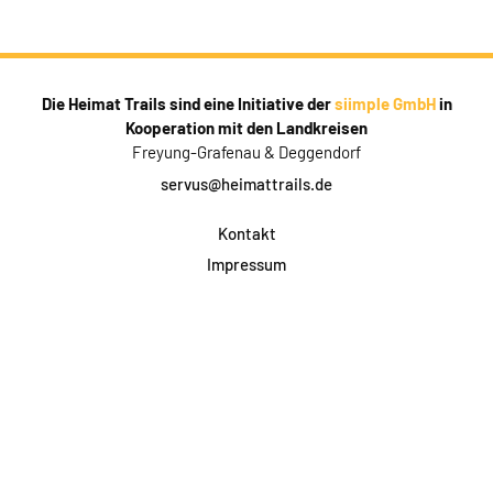
Die Heimat Trails sind eine Initiative der
siimple GmbH
in
Kooperation mit den Landkreisen
Freyung-Grafenau & Deggendorf
servus@heimattrails.de
Kontakt
Impressum
Datenschutz
AGB & Teilnahme
FAQ
Login für Firmen