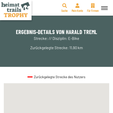
Suche
Mein Konto
Für Firmen
Zum
Inhalt
springen
ERGEBNIS-DETAILS VON HARALD TREML
Strecke: // Disziplin: E-Bike
Zurückgelegte Strecke: 11,90 km
Zurückgelegte Strecke des Nutzers