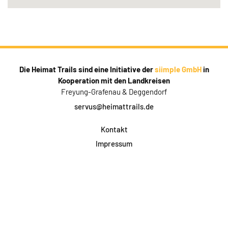
Die Heimat Trails sind eine Initiative der
siimple GmbH
in
Kooperation mit den Landkreisen
Freyung-Grafenau & Deggendorf
servus@heimattrails.de
Kontakt
Impressum
Datenschutz
AGB & Teilnahme
FAQ
Login für Firmen