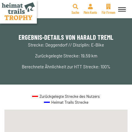
Suche
Mein Konto
Für Firmen
Zum
Inhalt
springen
ERGEBNIS-DETAILS VON HARALD TREML
Strecke: Deggendorf // Disziplin: E-Bike
Zurückgelegte Strecke: 19,59 km
Berechnete Ähnlichkeit zur HTT Strecke: 100%
Zurückgelegte Strecke des Nutzers
Heimat Trails Strecke