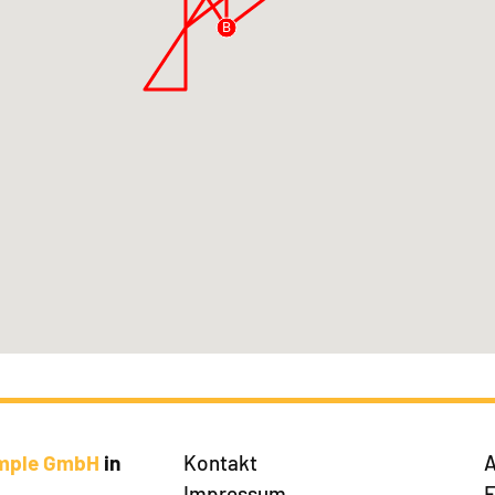
B
imple GmbH
in
Kontakt
A
Impressum