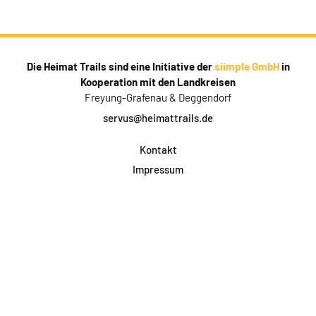
Die Heimat Trails sind eine Initiative der
siimple GmbH
in
Kooperation mit den Landkreisen
Freyung-Grafenau & Deggendorf
servus@heimattrails.de
Kontakt
Impressum
Datenschutz
AGB & Teilnahme
FAQ
Login für Firmen