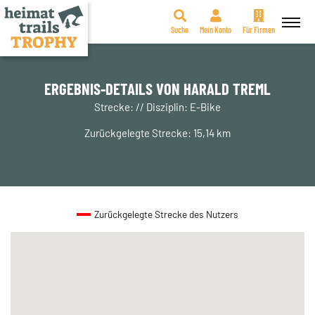
Suche
Mein Konto
Für Firmen
Zum
Inhalt
springen
ERGEBNIS-DETAILS VON HARALD TREML
Strecke: // Disziplin: E-Bike
Zurückgelegte Strecke: 15,14 km
Zurückgelegte Strecke des Nutzers