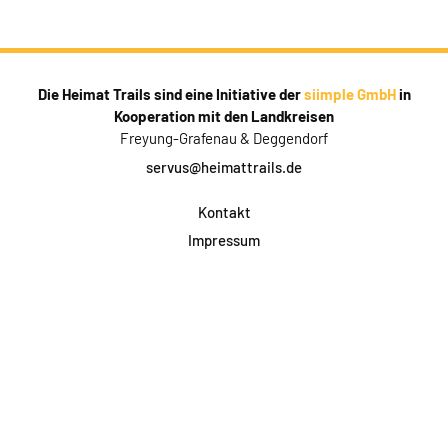
Die Heimat Trails sind eine Initiative der
siimple GmbH
in
Kooperation mit den Landkreisen
Freyung-Grafenau & Deggendorf
servus@heimattrails.de
Kontakt
Impressum
Datenschutz
AGB & Teilnahme
FAQ
Login für Firmen