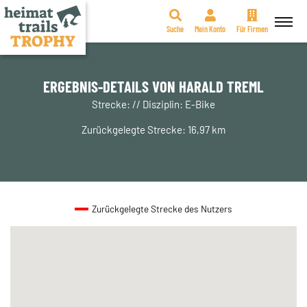
Suche
Mein Konto
Für Firmen
Zum
Inhalt
springen
ERGEBNIS-DETAILS VON HARALD TREML
Strecke: // Disziplin: E-Bike
Zurückgelegte Strecke: 16,97 km
Zurückgelegte Strecke des Nutzers