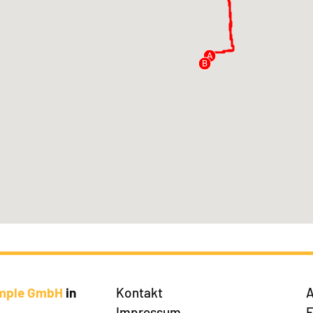
A
B
imple GmbH
in
Kontakt
A
Impressum