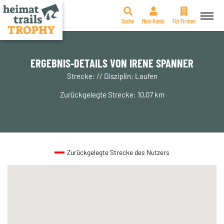
Suche
Mein Konto
Für Firmen
Zum
Inhalt
springen
ERGEBNIS-DETAILS VON IRENE SPANNER
Strecke: // Disziplin: Laufen
Zurückgelegte Strecke: 10,07 km
Zurückgelegte Strecke des Nutzers