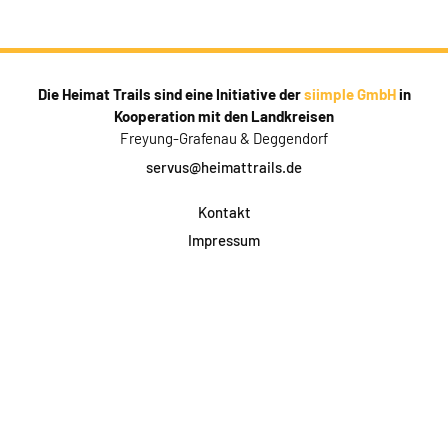
Die Heimat Trails sind eine Initiative der
siimple GmbH
in
Kooperation mit den Landkreisen
Freyung-Grafenau & Deggendorf
servus@heimattrails.de
Kontakt
Impressum
Datenschutz
AGB & Teilnahme
FAQ
Login für Firmen