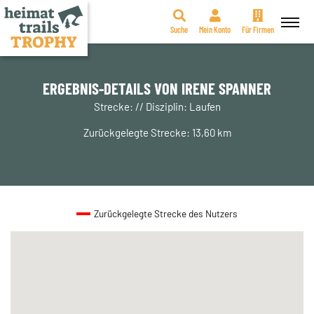
Suche
Mein Konto
Für Firmen
Zum
Inhalt
springen
ERGEBNIS-DETAILS VON IRENE SPANNER
Strecke: // Disziplin: Laufen
Zurückgelegte Strecke: 13,60 km
Zurückgelegte Strecke des Nutzers