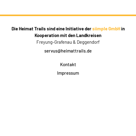
Die Heimat Trails sind eine Initiative der
siimple GmbH
in
Kooperation mit den Landkreisen
Freyung-Grafenau & Deggendorf
servus@heimattrails.de
Kontakt
Impressum
Datenschutz
AGB & Teilnahme
FAQ
Login für Firmen