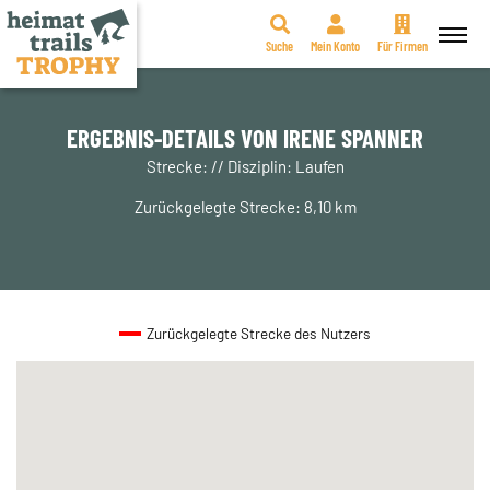
Suche
Mein Konto
Für Firmen
Zum
Inhalt
springen
ERGEBNIS-DETAILS VON IRENE SPANNER
Strecke: // Disziplin: Laufen
Zurückgelegte Strecke: 8,10 km
Zurückgelegte Strecke des Nutzers