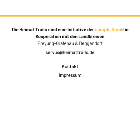
Die Heimat Trails sind eine Initiative der
siimple GmbH
in
Kooperation mit den Landkreisen
Freyung-Grafenau & Deggendorf
servus@heimattrails.de
Kontakt
Impressum
Datenschutz
AGB & Teilnahme
FAQ
Login für Firmen