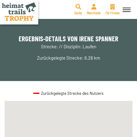
Suche
Mein Konto
Für Firmen
Zum
Inhalt
springen
ERGEBNIS-DETAILS VON IRENE SPANNER
Strecke: // Disziplin: Laufen
Zurückgelegte Strecke: 6,28 km
Zurückgelegte Strecke des Nutzers