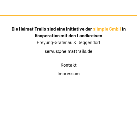
Die Heimat Trails sind eine Initiative der
siimple GmbH
in
Kooperation mit den Landkreisen
Freyung-Grafenau & Deggendorf
servus@heimattrails.de
Kontakt
Impressum
Datenschutz
AGB & Teilnahme
FAQ
Login für Firmen