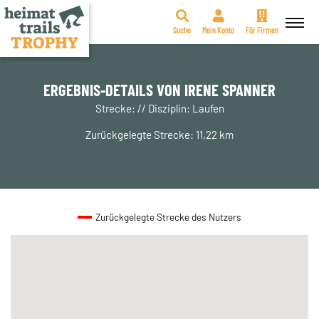
Suche
Mein Konto
Für Firmen
Zum
Inhalt
springen
ERGEBNIS-DETAILS VON IRENE SPANNER
Strecke: // Disziplin: Laufen
Zurückgelegte Strecke: 11,22 km
Zurückgelegte Strecke des Nutzers