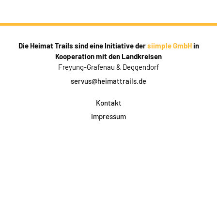
Die Heimat Trails sind eine Initiative der
siimple GmbH
in
Kooperation mit den Landkreisen
Freyung-Grafenau & Deggendorf
servus@heimattrails.de
Kontakt
Impressum
Datenschutz
AGB & Teilnahme
FAQ
Login für Firmen