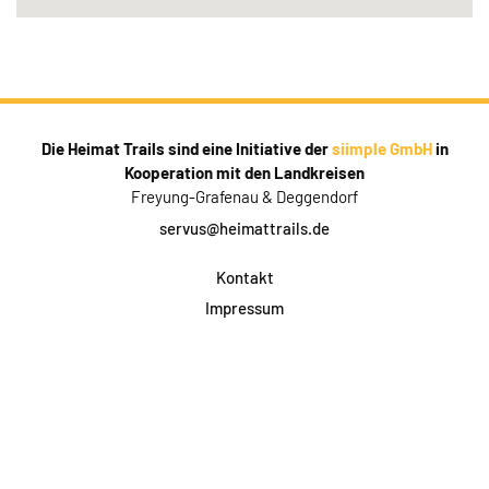
Die Heimat Trails sind eine Initiative der
siimple GmbH
in
Kooperation mit den Landkreisen
Freyung-Grafenau & Deggendorf
servus@heimattrails.de
Kontakt
Impressum
Datenschutz
AGB & Teilnahme
FAQ
Login für Firmen