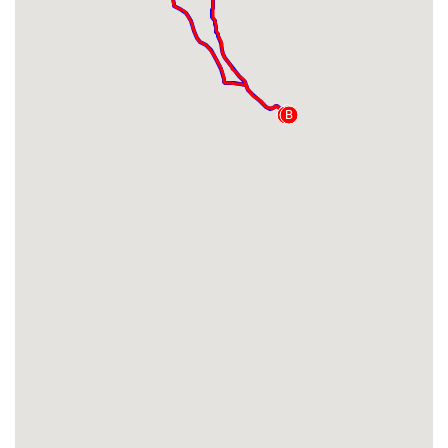
A
B
A
B