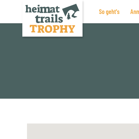
So geht's
Anm
Zum
Inhalt
springen