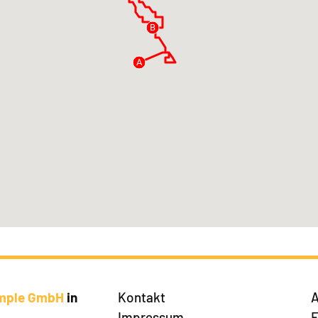
B
A
imple GmbH
in
Kontakt
A
Impressum