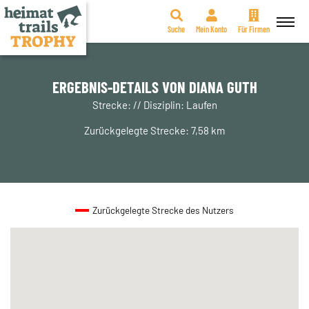
Suche
Mein Konto
Für Firmen
Zum
Inhalt
springen
ERGEBNIS-DETAILS VON DIANA GUTH
Strecke: // Disziplin: Laufen
Zurückgelegte Strecke: 7,58 km
Zurückgelegte Strecke des Nutzers