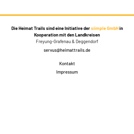
Die Heimat Trails sind eine Initiative der
siimple GmbH
in
Kooperation mit den Landkreisen
Freyung-Grafenau & Deggendorf
servus@heimattrails.de
Kontakt
Impressum
Datenschutz
AGB & Teilnahme
FAQ
Login für Firmen