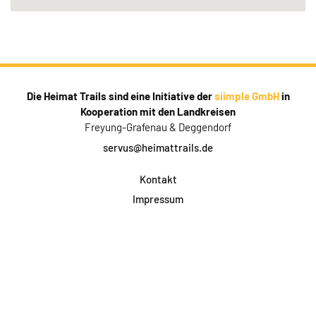
Die Heimat Trails sind eine Initiative der
siimple GmbH
in
Kooperation mit den Landkreisen
Freyung-Grafenau & Deggendorf
servus@heimattrails.de
Kontakt
Impressum
Datenschutz
AGB & Teilnahme
FAQ
Login für Firmen