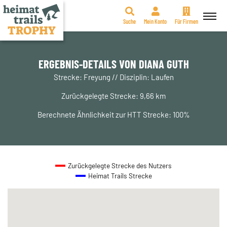
Suche
Mein Konto
Für Firmen
Zum
Inhalt
springen
ERGEBNIS-DETAILS VON DIANA GUTH
Strecke: Freyung // Disziplin: Laufen
Zurückgelegte Strecke: 9,66 km
Berechnete Ähnlichkeit zur HTT Strecke: 100%
Zurückgelegte Strecke des Nutzers
Heimat Trails Strecke