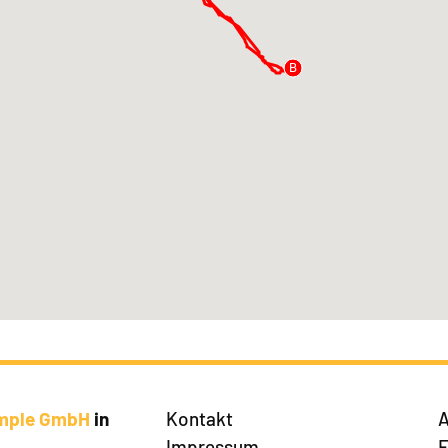
A
B
imple GmbH
in
Kontakt
A
Impressum