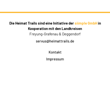
Die Heimat Trails sind eine Initiative der
siimple GmbH
in
Kooperation mit den Landkreisen
Freyung-Grafenau & Deggendorf
servus@heimattrails.de
Kontakt
Impressum
Datenschutz
AGB & Teilnahme
FAQ
Login für Firmen