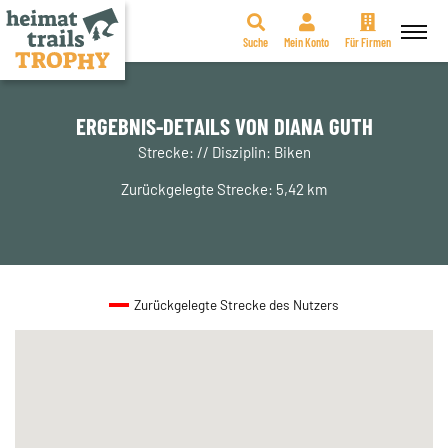
Suche
Mein Konto
Für Firmen
Zum
Inhalt
springen
ERGEBNIS-DETAILS VON DIANA GUTH
Strecke: // Disziplin: Biken
Zurückgelegte Strecke: 5,42 km
Zurückgelegte Strecke des Nutzers