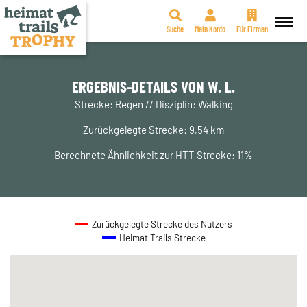
Suche
Mein Konto
Für Firmen
Zum
Inhalt
springen
ERGEBNIS-DETAILS VON W. L.
Strecke: Regen // Disziplin: Walking
Zurückgelegte Strecke: 9,54 km
Berechnete Ähnlichkeit zur HTT Strecke: 11%
Zurückgelegte Strecke des Nutzers
Heimat Trails Strecke