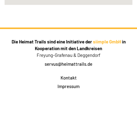
Die Heimat Trails sind eine Initiative der
siimple GmbH
in
Kooperation mit den Landkreisen
Freyung-Grafenau & Deggendorf
servus@heimattrails.de
Kontakt
Impressum
Datenschutz
AGB & Teilnahme
FAQ
Login für Firmen