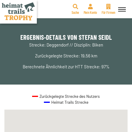
Suche
Mein Konto
Für Firmen
Zum
Inhalt
springen
ERGEBNIS-DETAILS VON STEFAN SEIDL
Strecke: Deggendorf // Disziplin: Biken
Zurückgelegte Strecke: 19,56 km
Berechnete Ähnlichkeit zur HTT Strecke: 97%
Zurückgelegte Strecke des Nutzers
Heimat Trails Strecke