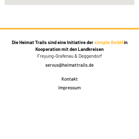
Die Heimat Trails sind eine Initiative der
siimple GmbH
in
Kooperation mit den Landkreisen
Freyung-Grafenau & Deggendorf
servus@heimattrails.de
Kontakt
Impressum
Datenschutz
AGB & Teilnahme
FAQ
Login für Firmen