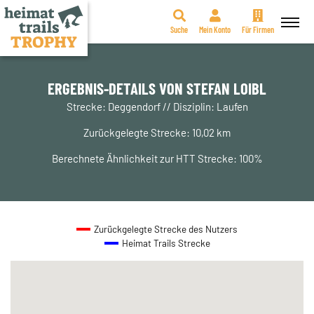
Suche
Mein Konto
Für Firmen
Zum
Inhalt
springen
ERGEBNIS-DETAILS VON STEFAN LOIBL
Strecke: Deggendorf // Disziplin: Laufen
Zurückgelegte Strecke: 10,02 km
Berechnete Ähnlichkeit zur HTT Strecke: 100%
Zurückgelegte Strecke des Nutzers
Heimat Trails Strecke