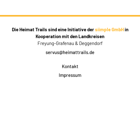
Die Heimat Trails sind eine Initiative der
siimple GmbH
in
Kooperation mit den Landkreisen
Freyung-Grafenau & Deggendorf
servus@heimattrails.de
Kontakt
Impressum
Datenschutz
AGB & Teilnahme
FAQ
Login für Firmen