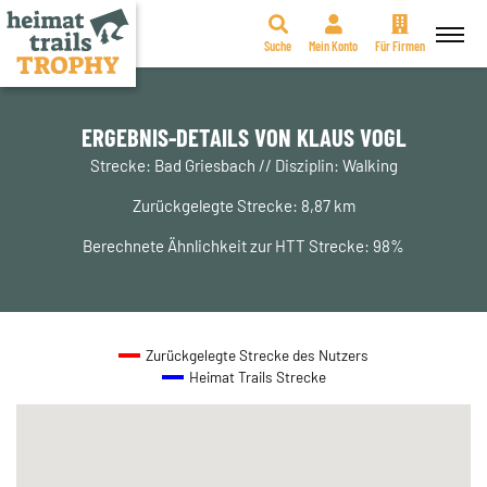
Suche
Mein Konto
Für Firmen
Zum
Inhalt
springen
ERGEBNIS-DETAILS VON KLAUS VOGL
Strecke: Bad Griesbach // Disziplin: Walking
Zurückgelegte Strecke: 8,87 km
Berechnete Ähnlichkeit zur HTT Strecke: 98%
Zurückgelegte Strecke des Nutzers
Heimat Trails Strecke