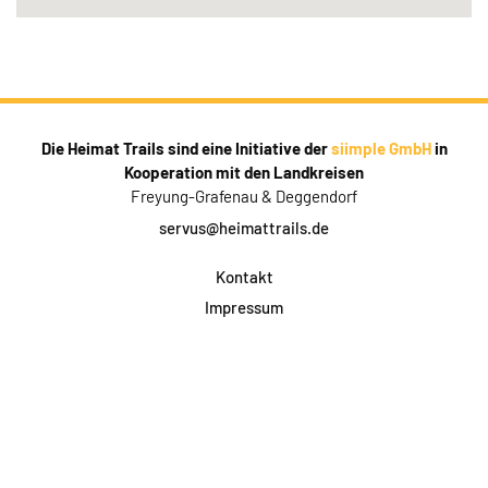
Die Heimat Trails sind eine Initiative der
siimple GmbH
in
Kooperation mit den Landkreisen
Freyung-Grafenau & Deggendorf
servus@heimattrails.de
Kontakt
Impressum
Datenschutz
AGB & Teilnahme
FAQ
Login für Firmen