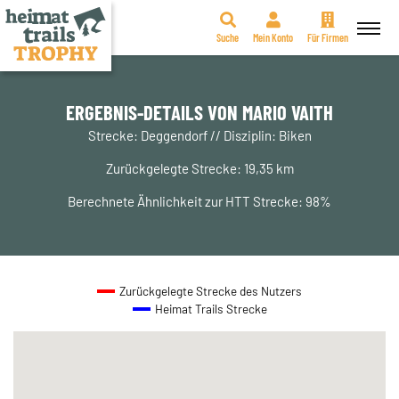
Suche
Mein Konto
Für Firmen
Zum
Inhalt
springen
ERGEBNIS-DETAILS VON MARIO VAITH
Strecke: Deggendorf // Disziplin: Biken
Zurückgelegte Strecke: 19,35 km
Berechnete Ähnlichkeit zur HTT Strecke: 98%
Zurückgelegte Strecke des Nutzers
Heimat Trails Strecke