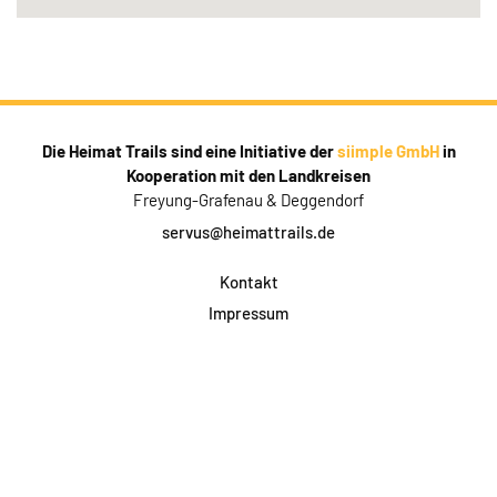
Die Heimat Trails sind eine Initiative der
siimple GmbH
in
Kooperation mit den Landkreisen
Freyung-Grafenau & Deggendorf
servus@heimattrails.de
Kontakt
Impressum
Datenschutz
AGB & Teilnahme
FAQ
Login für Firmen