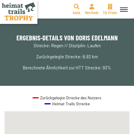
Suche
Mein Konto
Für Firmen
Zum
Inhalt
springen
ERGEBNIS-DETAILS VON DORIS EDELMANN
Strecke: Regen // Disziplin: Laufen
Zurückgelegte Strecke: 8,92 km
Berechnete Ähnlichkeit zur HTT Strecke: 93%
Zurückgelegte Strecke des Nutzers
Heimat Trails Strecke