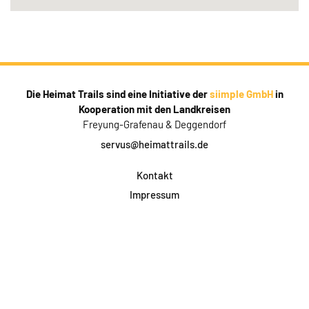
Die Heimat Trails sind eine Initiative der
siimple GmbH
in
Kooperation mit den Landkreisen
Freyung-Grafenau & Deggendorf
servus@heimattrails.de
Kontakt
Impressum
Datenschutz
AGB & Teilnahme
FAQ
Login für Firmen