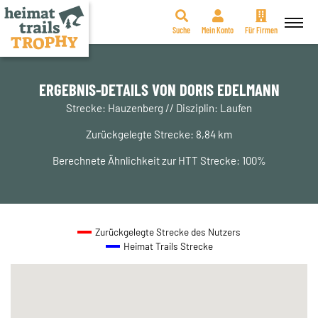
Suche
Mein Konto
Für Firmen
Zum
Inhalt
springen
ERGEBNIS-DETAILS VON DORIS EDELMANN
Strecke: Hauzenberg // Disziplin: Laufen
Zurückgelegte Strecke: 8,84 km
Berechnete Ähnlichkeit zur HTT Strecke: 100%
Zurückgelegte Strecke des Nutzers
Heimat Trails Strecke