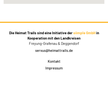
Die Heimat Trails sind eine Initiative der
siimple GmbH
in
Kooperation mit den Landkreisen
Freyung-Grafenau & Deggendorf
servus@heimattrails.de
Kontakt
Impressum
Datenschutz
AGB & Teilnahme
FAQ
Login für Firmen