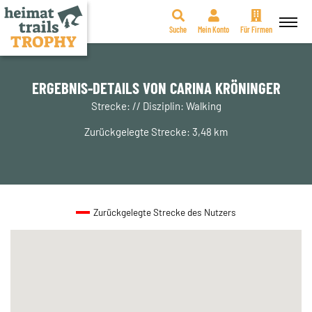
Suche
Mein Konto
Für Firmen
Zum
Inhalt
springen
ERGEBNIS-DETAILS VON CARINA KRÖNINGER
Strecke: // Disziplin: Walking
Zurückgelegte Strecke: 3,48 km
Zurückgelegte Strecke des Nutzers