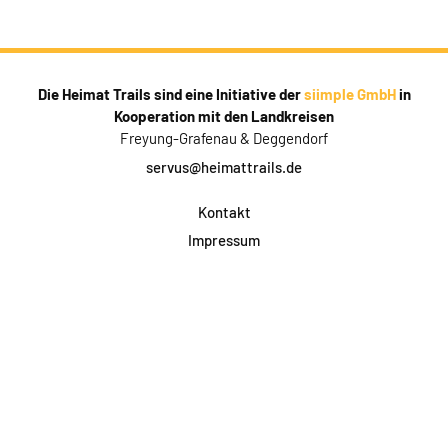
Die Heimat Trails sind eine Initiative der
siimple GmbH
in
Kooperation mit den Landkreisen
Freyung-Grafenau & Deggendorf
servus@heimattrails.de
Kontakt
Impressum
Datenschutz
AGB & Teilnahme
FAQ
Login für Firmen