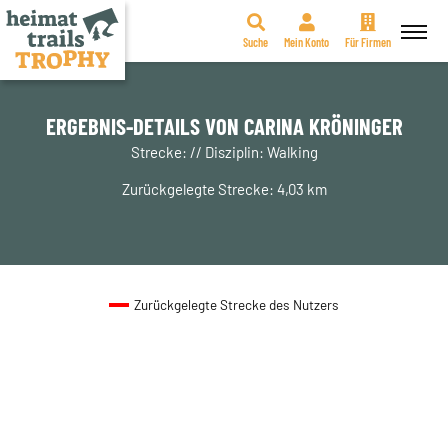
Suche
Mein Konto
Für Firmen
Zum
Inhalt
springen
ERGEBNIS-DETAILS VON CARINA KRÖNINGER
Strecke: // Disziplin: Walking
Zurückgelegte Strecke: 4,03 km
Zurückgelegte Strecke des Nutzers