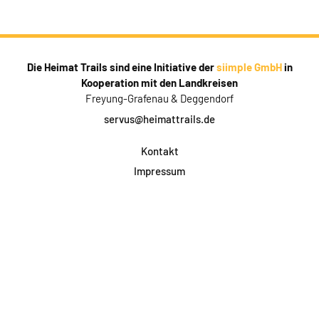
Die Heimat Trails sind eine Initiative der
siimple GmbH
in
Kooperation mit den Landkreisen
Freyung-Grafenau & Deggendorf
servus@heimattrails.de
Kontakt
Impressum
Datenschutz
AGB & Teilnahme
FAQ
Login für Firmen