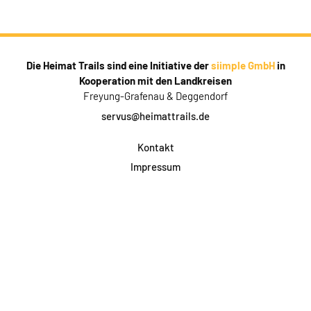
Die Heimat Trails sind eine Initiative der
siimple GmbH
in
Kooperation mit den Landkreisen
Freyung-Grafenau & Deggendorf
servus@heimattrails.de
Kontakt
Impressum
Datenschutz
AGB & Teilnahme
FAQ
Login für Firmen