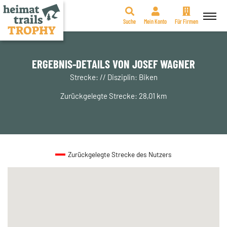
Suche
Mein Konto
Für Firmen
Zum
Inhalt
springen
ERGEBNIS-DETAILS VON JOSEF WAGNER
Strecke: // Disziplin: Biken
Zurückgelegte Strecke: 28,01 km
Zurückgelegte Strecke des Nutzers