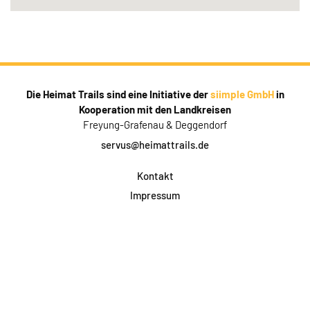
Die Heimat Trails sind eine Initiative der
siimple GmbH
in
Kooperation mit den Landkreisen
Freyung-Grafenau & Deggendorf
servus@heimattrails.de
Kontakt
Impressum
Datenschutz
AGB & Teilnahme
FAQ
Login für Firmen