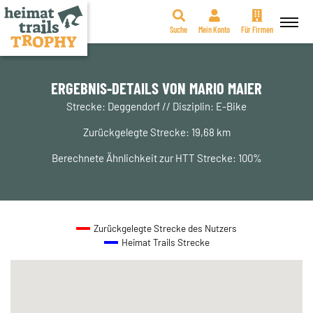
Suche
Mein Konto
Für Firmen
Zum
Inhalt
springen
ERGEBNIS-DETAILS VON MARIO MAIER
Strecke: Deggendorf // Disziplin: E-Bike
Zurückgelegte Strecke: 19,68 km
Berechnete Ähnlichkeit zur HTT Strecke: 100%
Zurückgelegte Strecke des Nutzers
Heimat Trails Strecke