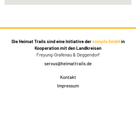
Die Heimat Trails sind eine Initiative der
siimple GmbH
in
Kooperation mit den Landkreisen
Freyung-Grafenau & Deggendorf
servus@heimattrails.de
Kontakt
Impressum
Datenschutz
AGB & Teilnahme
FAQ
Login für Firmen