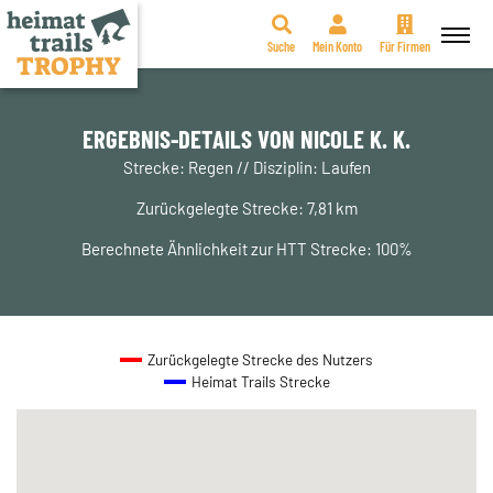
Suche
Mein Konto
Für Firmen
Zum
Inhalt
springen
ERGEBNIS-DETAILS VON NICOLE K. K.
Strecke: Regen // Disziplin: Laufen
Zurückgelegte Strecke: 7,81 km
Berechnete Ähnlichkeit zur HTT Strecke: 100%
Zurückgelegte Strecke des Nutzers
Heimat Trails Strecke