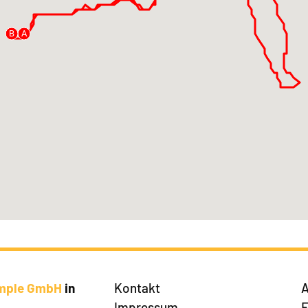
B
A
imple GmbH
in
Kontakt
A
Impressum