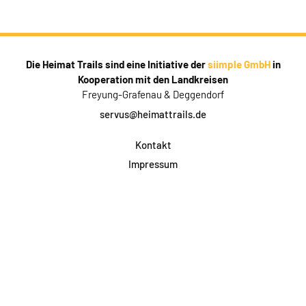
Die Heimat Trails sind eine Initiative der
siimple GmbH
in
Kooperation mit den Landkreisen
Freyung-Grafenau & Deggendorf
servus@heimattrails.de
Kontakt
Impressum
Datenschutz
AGB & Teilnahme
FAQ
Login für Firmen