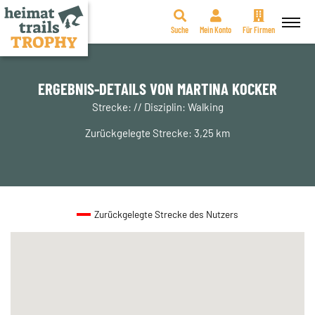
Suche
Mein Konto
Für Firmen
Zum
Inhalt
springen
ERGEBNIS-DETAILS VON MARTINA KOCKER
Strecke: // Disziplin: Walking
Zurückgelegte Strecke: 3,25 km
Zurückgelegte Strecke des Nutzers