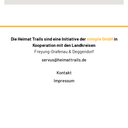
Die Heimat Trails sind eine Initiative der
siimple GmbH
in
Kooperation mit den Landkreisen
Freyung-Grafenau & Deggendorf
servus@heimattrails.de
Kontakt
Impressum
Datenschutz
AGB & Teilnahme
FAQ
Login für Firmen