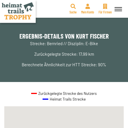
Suche
Mein Konto
Für Firmen
Zum
Inhalt
springen
ERGEBNIS-DETAILS VON KURT FISCHER
Strecke: Bernried // Disziplin: E-Bike
Zurückgelegte Strecke: 17,99 km
Berechnete Ähnlichkeit zur HTT Strecke: 90%
Zurückgelegte Strecke des Nutzers
Heimat Trails Strecke