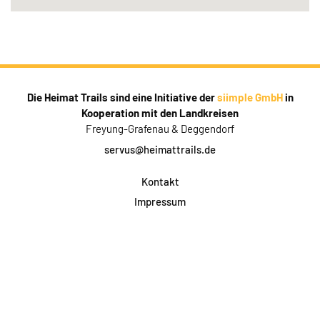
Die Heimat Trails sind eine Initiative der
siimple GmbH
in
Kooperation mit den Landkreisen
Freyung-Grafenau & Deggendorf
servus@heimattrails.de
Kontakt
Impressum
Datenschutz
AGB & Teilnahme
FAQ
Login für Firmen