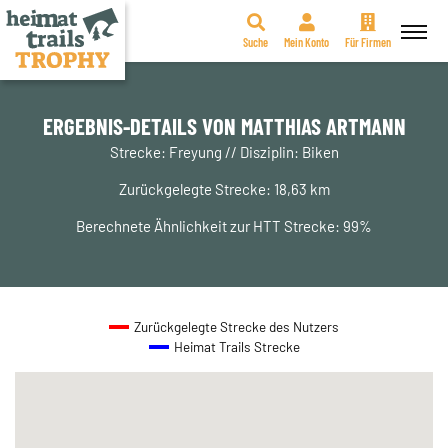
Suche
Mein Konto
Für Firmen
Zum
Inhalt
springen
ERGEBNIS-DETAILS VON MATTHIAS ARTMANN
Strecke: Freyung // Disziplin: Biken
Zurückgelegte Strecke: 18,63 km
Berechnete Ähnlichkeit zur HTT Strecke: 99%
Zurückgelegte Strecke des Nutzers
Heimat Trails Strecke