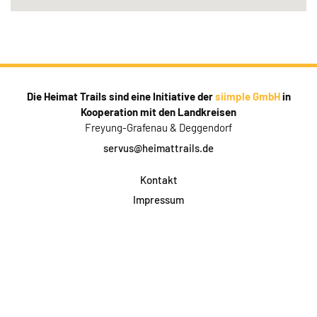
Die Heimat Trails sind eine Initiative der
siimple GmbH
in
Kooperation mit den Landkreisen
Freyung-Grafenau & Deggendorf
servus@heimattrails.de
Kontakt
Impressum
Datenschutz
AGB & Teilnahme
FAQ
Login für Firmen