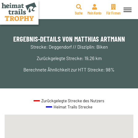
Suche
Mein Konto
Für Firmen
Zum
Inhalt
springen
ERGEBNIS-DETAILS VON MATTHIAS ARTMANN
Strecke: Deggendorf // Disziplin: Biken
Zurückgelegte Strecke: 19,26 km
Berechnete Ähnlichkeit zur HTT Strecke: 98%
Zurückgelegte Strecke des Nutzers
Heimat Trails Strecke