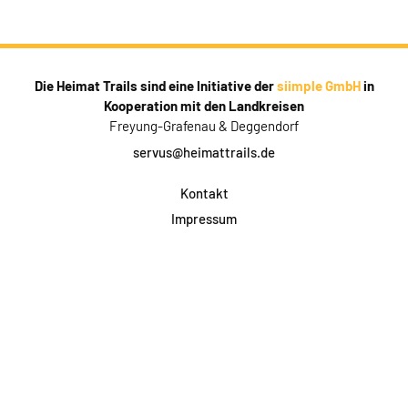
Die Heimat Trails sind eine Initiative der
siimple GmbH
in
Kooperation mit den Landkreisen
Freyung-Grafenau & Deggendorf
servus@heimattrails.de
Kontakt
Impressum
Datenschutz
AGB & Teilnahme
FAQ
Login für Firmen