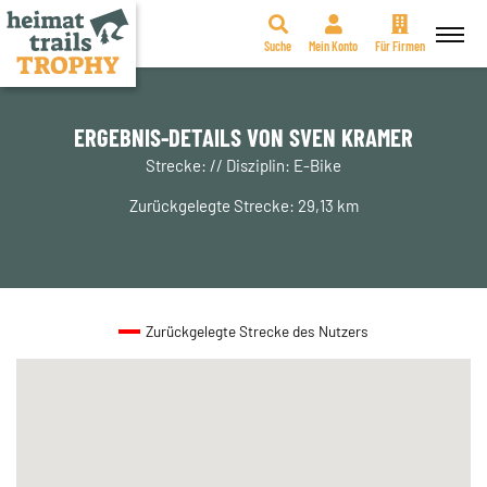
Suche
Mein Konto
Für Firmen
Zum
Inhalt
springen
ERGEBNIS-DETAILS VON SVEN KRAMER
Strecke: // Disziplin: E-Bike
Zurückgelegte Strecke: 29,13 km
Zurückgelegte Strecke des Nutzers