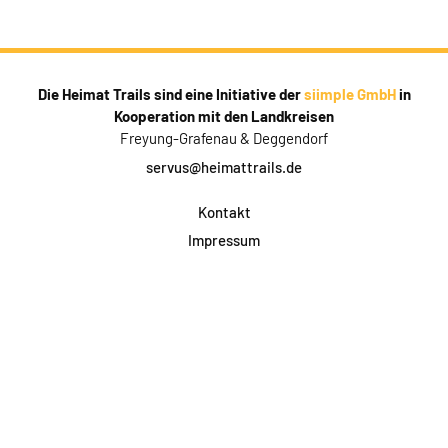
Die Heimat Trails sind eine Initiative der
siimple GmbH
in
Kooperation mit den Landkreisen
Freyung-Grafenau & Deggendorf
servus@heimattrails.de
Kontakt
Impressum
Datenschutz
AGB & Teilnahme
FAQ
Login für Firmen