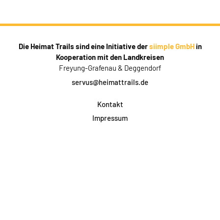
Die Heimat Trails sind eine Initiative der
siimple GmbH
in
Kooperation mit den Landkreisen
Freyung-Grafenau & Deggendorf
servus@heimattrails.de
Kontakt
Impressum
Datenschutz
AGB & Teilnahme
FAQ
Login für Firmen