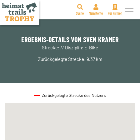
Suche
Mein Konto
Für Firmen
Zum
Inhalt
springen
ERGEBNIS-DETAILS VON SVEN KRAMER
Strecke: // Disziplin: E-Bike
Zurückgelegte Strecke: 9,37 km
Zurückgelegte Strecke des Nutzers