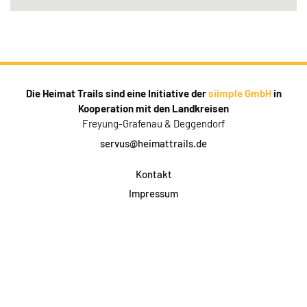
Die Heimat Trails sind eine Initiative der
siimple GmbH
in
Kooperation mit den Landkreisen
Freyung-Grafenau & Deggendorf
servus@heimattrails.de
Kontakt
Impressum
Datenschutz
AGB & Teilnahme
FAQ
Login für Firmen