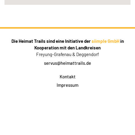
Die Heimat Trails sind eine Initiative der
siimple GmbH
in
Kooperation mit den Landkreisen
Freyung-Grafenau & Deggendorf
servus@heimattrails.de
Kontakt
Impressum
Datenschutz
AGB & Teilnahme
FAQ
Login für Firmen