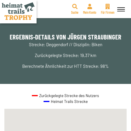
Suche
Mein Konto
Für Firmen
Zum
Inhalt
springen
ERGEBNIS-DETAILS VON JÜRGEN STRAUBINGER
Strecke: Deggendorf // Disziplin: Biken
Zurückgelegte Strecke: 19,37 km
Berechnete Ähnlichkeit zur HTT Strecke: 98%
Zurückgelegte Strecke des Nutzers
Heimat Trails Strecke