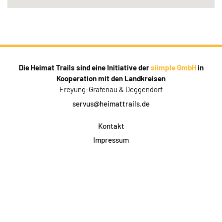
Die Heimat Trails sind eine Initiative der
siimple GmbH
in
Kooperation mit den Landkreisen
Freyung-Grafenau & Deggendorf
servus@heimattrails.de
Kontakt
Impressum
Datenschutz
AGB & Teilnahme
FAQ
Login für Firmen