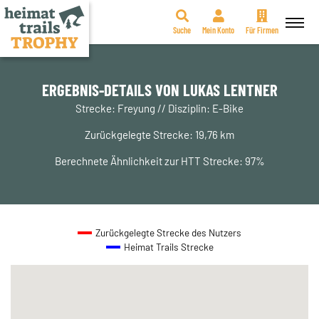
Suche
Mein Konto
Für Firmen
Zum
Inhalt
springen
ERGEBNIS-DETAILS VON LUKAS LENTNER
Strecke: Freyung // Disziplin: E-Bike
Zurückgelegte Strecke: 19,76 km
Berechnete Ähnlichkeit zur HTT Strecke: 97%
Zurückgelegte Strecke des Nutzers
Heimat Trails Strecke