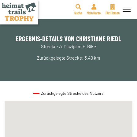
Suche
Mein Konto
Für Firmen
Zum
Inhalt
springen
ERGEBNIS-DETAILS VON CHRISTIANE RIEDL
Strecke: // Disziplin: E-Bike
Zurückgelegte Strecke: 3,40 km
Zurückgelegte Strecke des Nutzers