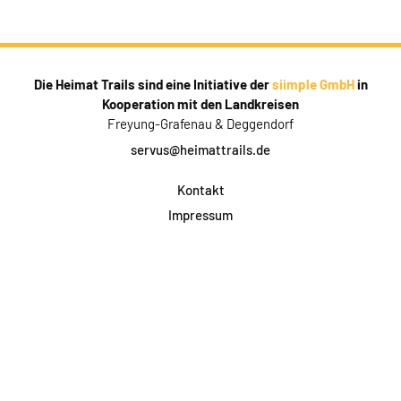
Die Heimat Trails sind eine Initiative der
siimple GmbH
in
Kooperation mit den Landkreisen
Freyung-Grafenau & Deggendorf
servus@heimattrails.de
Kontakt
Impressum
Datenschutz
AGB & Teilnahme
FAQ
Login für Firmen