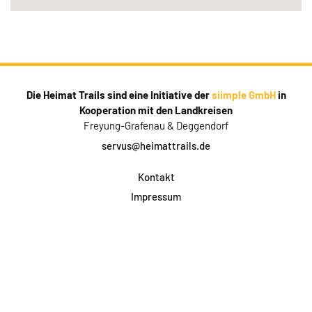
Die Heimat Trails sind eine Initiative der
siimple GmbH
in
Kooperation mit den Landkreisen
Freyung-Grafenau & Deggendorf
servus@heimattrails.de
Kontakt
Impressum
Datenschutz
AGB & Teilnahme
FAQ
Login für Firmen