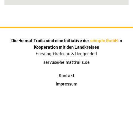
Die Heimat Trails sind eine Initiative der
siimple GmbH
in
Kooperation mit den Landkreisen
Freyung-Grafenau & Deggendorf
servus@heimattrails.de
Kontakt
Impressum
Datenschutz
AGB & Teilnahme
FAQ
Login für Firmen