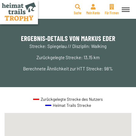
Suche
Mein Konto
Für Firmen
Zum
Inhalt
springen
ERGEBNIS-DETAILS VON MARKUS EDER
Strecke: Spiegelau // Disziplin: Walking
Zurückgelegte Strecke: 13,15 km
Berechnete Ähnlichkeit zur HTT Strecke: 98%
Zurückgelegte Strecke des Nutzers
Heimat Trails Strecke