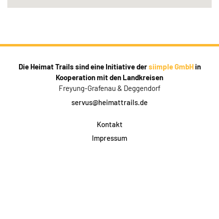
Die Heimat Trails sind eine Initiative der
siimple GmbH
in
Kooperation mit den Landkreisen
Freyung-Grafenau & Deggendorf
servus@heimattrails.de
Kontakt
Impressum
Datenschutz
AGB & Teilnahme
FAQ
Login für Firmen