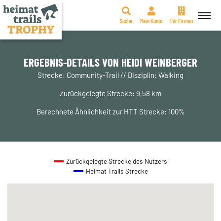
Suche
Mein Konto
Für Firmen
Zum
Inhalt
springen
ERGEBNIS-DETAILS VON HEIDI WEINBERGER
Strecke: Community-Trail // Disziplin: Walking
Zurückgelegte Strecke: 9,58 km
Berechnete Ähnlichkeit zur HTT Strecke: 100%
Zurückgelegte Strecke des Nutzers
Heimat Trails Strecke