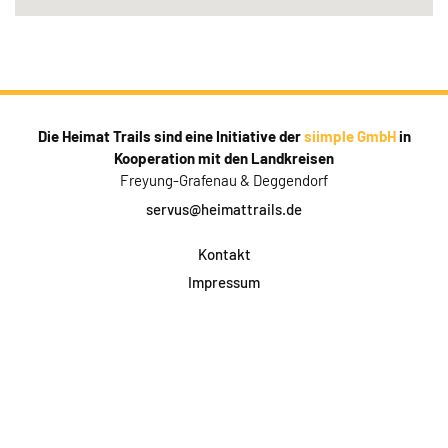
Die Heimat Trails sind eine Initiative der
siimple GmbH
in
Kooperation mit den Landkreisen
Freyung-Grafenau & Deggendorf
servus@heimattrails.de
Kontakt
Impressum
Datenschutz
AGB & Teilnahme
FAQ
Login für Firmen