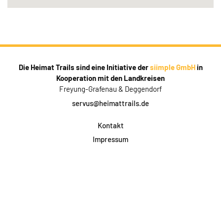
Die Heimat Trails sind eine Initiative der
siimple GmbH
in
Kooperation mit den Landkreisen
Freyung-Grafenau & Deggendorf
servus@heimattrails.de
Kontakt
Impressum
Datenschutz
AGB & Teilnahme
FAQ
Login für Firmen