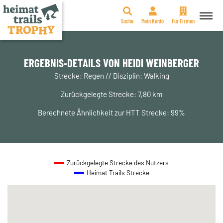
Suche
Mein Konto
Für Firmen
Zum
Inhalt
springen
ERGEBNIS-DETAILS VON HEIDI WEINBERGER
Strecke: Regen // Disziplin: Walking
Zurückgelegte Strecke: 7,80 km
Berechnete Ähnlichkeit zur HTT Strecke: 99%
Zurückgelegte Strecke des Nutzers
Heimat Trails Strecke