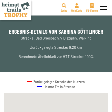
Suche
Mein Konto
Für Firmen
Zum
Inhalt
springen
ERGEBNIS-DETAILS VON SABRINA GÖTTLINGER
Strecke: Bad Griesbach // Disziplin: Walking
Zurückgelegte Strecke: 9,20 km
Berechnete Ähnlichkeit zur HTT Strecke: 100%
Zurückgelegte Strecke des Nutzers
Heimat Trails Strecke