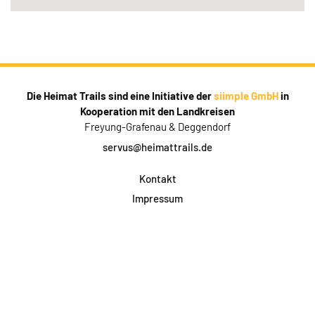
Die Heimat Trails sind eine Initiative der
siimple GmbH
in
Kooperation mit den Landkreisen
Freyung-Grafenau & Deggendorf
servus@heimattrails.de
Kontakt
Impressum
Datenschutz
AGB & Teilnahme
FAQ
Login für Firmen