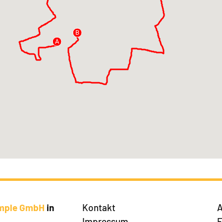
B
A
imple GmbH
in
Kontakt
A
Impressum